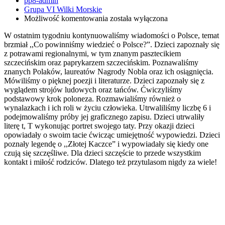
pp8-admin
Grupa VI Wilki Morskie
Co
Możliwość komentowania
została wyłączona
powinniśmy
W ostatnim tygodniu kontynuowaliśmy wiadomości o Polsce,
temat
wiedzieć
brzmiał ,,Co powinniśmy wiedzieć o Polsce?”. Dzieci zapoznały się
o
z potrawami regionalnymi, w tym znanym pasztecikiem
Polsce?
szczecińskim oraz paprykarzem szczecińskim. Poznawaliśmy
znanych Polaków, laureatów Nagrody Nobla oraz ich osiągnięcia.
Mówiliśmy o pięknej poezji i literaturze. Dzieci zapoznały się z
wyglądem strojów ludowych oraz tańców. Ćwiczyliśmy
podstawowy krok poloneza. Rozmawialiśmy również o
wynalazkach i ich roli w życiu człowieka. Utrwaliliśmy liczbę 6 i
podejmowaliśmy próby jej graficznego zapisu. Dzieci utrwaliły
literę t, T wykonując portret swojego taty. Przy okazji dzieci
opowiadały o swoim tacie ćwicząc umiejętność wypowiedzi. Dzieci
poznały legendę o ,,Złotej Kaczce” i wypowiadały się kiedy one
czują się szczęśliwe. Dla dzieci szczęście to przede wszystkim
kontakt i miłość rodziców. Dlatego też przytulasom nigdy za wiele!