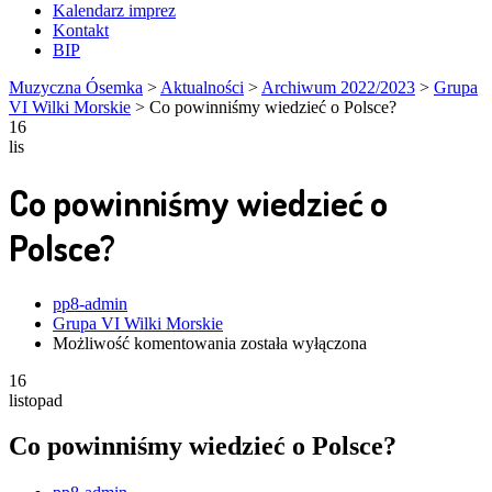
Kalendarz imprez
Kontakt
BIP
Muzyczna Ósemka
>
Aktualności
>
Archiwum 2022/2023
>
Grupa
VI Wilki Morskie
>
Co powinniśmy wiedzieć o Polsce?
16
lis
Co powinniśmy wiedzieć o
Polsce?
Author
pp8-admin
Grupa VI Wilki Morskie
Co
Możliwość komentowania
została wyłączona
powinniśmy
16
wiedzieć
listopad
o
Polsce?
Co powinniśmy wiedzieć o Polsce?
Author