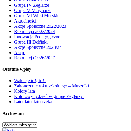
Grupa IV Żeglarze
Grupa V Marynarze
Grupa VI Wilki Morskie
Aktualności
Akcje Społeczne 2022/2023
Rekrutacja 2023/2024
Innowacje Pedagogiczne
Grupa III Delfinki
Akcje Społeczne 2023/24
Akcje
Rekrutacja 2026/2027
Ostatnie wpisy
Wakacje tuż, tuż.
Zakończenie roku szkolnego – Muszelki.
Kolory lata
Kolorowy tydzień w grupie Żeglarzy.
Lato, lato, lato czeka.
Archiwum
Archiwum