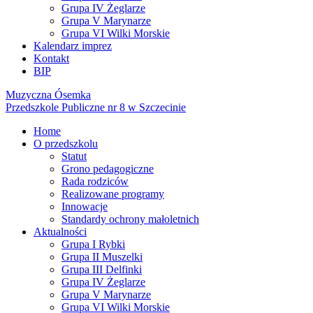
Grupa IV Żeglarze
Grupa V Marynarze
Grupa VI Wilki Morskie
Kalendarz imprez
Kontakt
BIP
Muzyczna Ósemka
Przedszkole Publiczne nr 8 w Szczecinie
Home
O przedszkolu
Statut
Grono pedagogiczne
Rada rodziców
Realizowane programy
Innowacje
Standardy ochrony małoletnich
Aktualności
Grupa I Rybki
Grupa II Muszelki
Grupa III Delfinki
Grupa IV Żeglarze
Grupa V Marynarze
Grupa VI Wilki Morskie