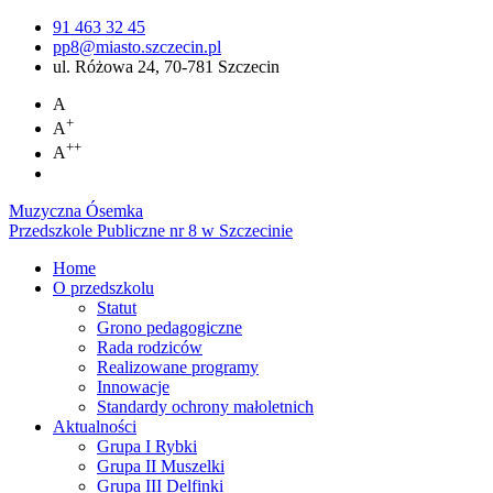
91 463 32 45
pp8@miasto.szczecin.pl
ul. Różowa 24, 70-781 Szczecin
A
+
A
++
A
Muzyczna Ósemka
Przedszkole Publiczne nr 8 w Szczecinie
Home
O przedszkolu
Statut
Grono pedagogiczne
Rada rodziców
Realizowane programy
Innowacje
Standardy ochrony małoletnich
Aktualności
Grupa I Rybki
Grupa II Muszelki
Grupa III Delfinki