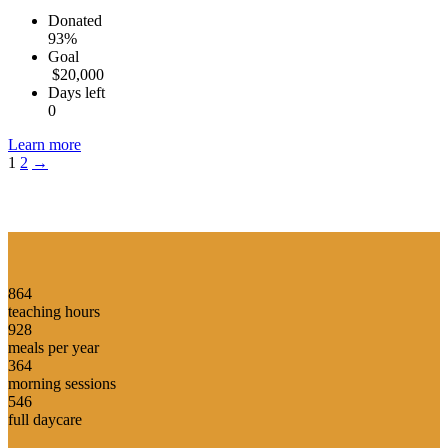
Donated
93%
Goal
$20,000
Days left
0
Learn more
Posts
1
2
→
navigation
864
teaching hours
928
meals per year
364
morning sessions
546
full daycare