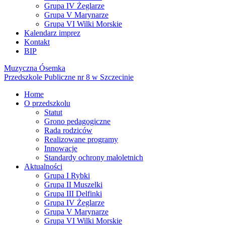
Grupa IV Żeglarze
Grupa V Marynarze
Grupa VI Wilki Morskie
Kalendarz imprez
Kontakt
BIP
Muzyczna Ósemka
Przedszkole Publiczne nr 8 w Szczecinie
Home
O przedszkolu
Statut
Grono pedagogiczne
Rada rodziców
Realizowane programy
Innowacje
Standardy ochrony małoletnich
Aktualności
Grupa I Rybki
Grupa II Muszelki
Grupa III Delfinki
Grupa IV Żeglarze
Grupa V Marynarze
Grupa VI Wilki Morskie