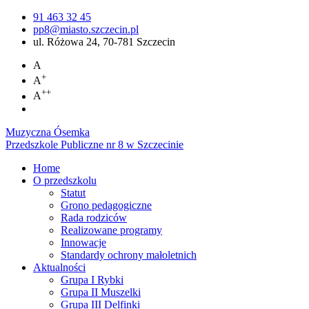
91 463 32 45
pp8@miasto.szczecin.pl
ul. Różowa 24, 70-781 Szczecin
A
+
A
++
A
Muzyczna Ósemka
Przedszkole Publiczne nr 8 w Szczecinie
Home
O przedszkolu
Statut
Grono pedagogiczne
Rada rodziców
Realizowane programy
Innowacje
Standardy ochrony małoletnich
Aktualności
Grupa I Rybki
Grupa II Muszelki
Grupa III Delfinki