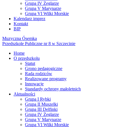
Grupa IV Żeglarze
Grupa V Marynarze
Grupa VI Wilki Morskie
Kalendarz imprez
Kontakt
BIP
Muzyczna Ósemka
Przedszkole Publiczne nr 8 w Szczecinie
Home
O przedszkolu
Statut
Grono pedagogiczne
Rada rodziców
Realizowane programy
Innowacje
Standardy ochrony małoletnich
Aktualności
Grupa I Rybki
Grupa II Muszelki
Grupa III Delfinki
Grupa IV Żeglarze
Grupa V Marynarze
Grupa VI Wilki Morskie