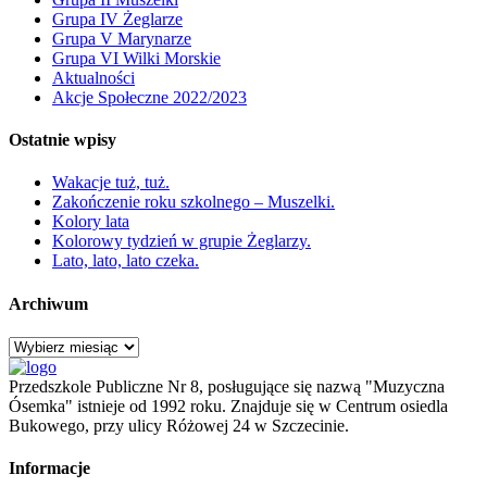
Grupa IV Żeglarze
Grupa V Marynarze
Grupa VI Wilki Morskie
Aktualności
Akcje Społeczne 2022/2023
Ostatnie wpisy
Wakacje tuż, tuż.
Zakończenie roku szkolnego – Muszelki.
Kolory lata
Kolorowy tydzień w grupie Żeglarzy.
Lato, lato, lato czeka.
Archiwum
Archiwum
Przedszkole Publiczne Nr 8, posługujące się nazwą "Muzyczna
Ósemka" istnieje od 1992 roku. Znajduje się w Centrum osiedla
Bukowego, przy ulicy Różowej 24 w Szczecinie.
Informacje