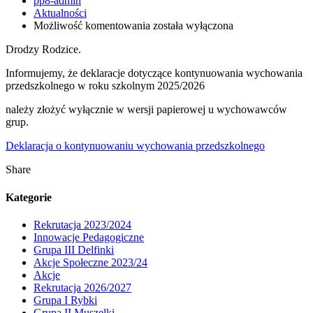
pp8-admin
Aktualności
Kontynuacja
Możliwość komentowania
została wyłączona
wychowania
Drodzy Rodzice.
przedszkolnego
Informujemy, że deklaracje dotyczące kontynuowania wychowania
przedszkolnego w roku szkolnym 2025/2026
należy złożyć wyłącznie w wersji papierowej u wychowawców
grup.
Deklaracja o kontynuowaniu wychowania przedszkolnego
Share
Kategorie
Rekrutacja 2023/2024
Innowacje Pedagogiczne
Grupa III Delfinki
Akcje Społeczne 2023/24
Akcje
Rekrutacja 2026/2027
Grupa I Rybki
Grupa II Muszelki