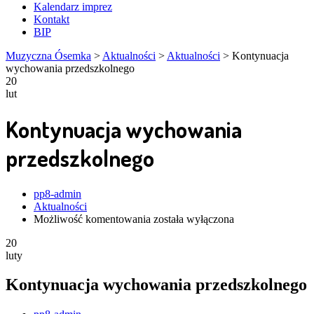
Kalendarz imprez
Kontakt
BIP
Muzyczna Ósemka
>
Aktualności
>
Aktualności
>
Kontynuacja
wychowania przedszkolnego
20
lut
Kontynuacja wychowania
przedszkolnego
Author
pp8-admin
Aktualności
Kontynuacja
Możliwość komentowania
została wyłączona
wychowania
20
przedszkolnego
luty
Kontynuacja wychowania przedszkolnego
Author