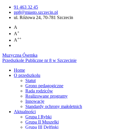
91 463 32 45
pp8@miasto.szczecin.pl
ul. Różowa 24, 70-781 Szczecin
A
+
A
++
A
Muzyczna Ósemka
Przedszkole Publiczne nr 8 w Szczecinie
Home
O przedszkolu
Statut
Grono pedagogiczne
Rada rodziców
Realizowane programy
Innowacje
Standardy ochrony małoletnich
Aktualności
Grupa I Rybki
Grupa II Muszelki
Grupa III Delfinki