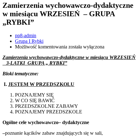
WRZESIEŃ
Zamierzenia wychowawczo-dydaktyczne
–
w miesiącu WRZESIEŃ – GRUPA
GRUPA
„RYBKI”
„RYBKI”
Author
pp8-admin
Grupa I Rybki
Zamierzenia
Możliwość komentowania
została wyłączona
wychowawczo-
Zamierzenia wychowawczo-dydaktyczne w miesiącu WRZESIEŃ
dydaktyczne
3-LATKI GRUPA „ RYBKI”
w
miesiącu
Bloki tematyczne:
WRZESIEŃ
–
I.
JESTEM W PRZEDSZKOLU
GRUPA
„RYBKI”
POZNAJEMY SIĘ
W CO SIĘ BAWIĆ
PRZEDSZKOLNE ZABAWY
POZNAJEMY PRZEDSZKOLE
Ogólne cele wychowawczo
–
dydaktyczne
–
poznanie kącików zabaw znajdujących się w sali,