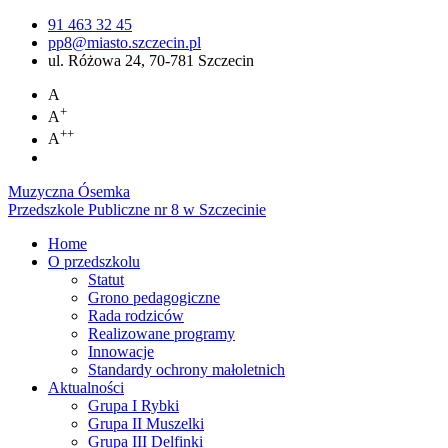
91 463 32 45
pp8@miasto.szczecin.pl
ul. Różowa 24, 70-781 Szczecin
A
+
A
++
A
Muzyczna Ósemka
Przedszkole Publiczne nr 8 w Szczecinie
Home
O przedszkolu
Statut
Grono pedagogiczne
Rada rodziców
Realizowane programy
Innowacje
Standardy ochrony małoletnich
Aktualności
Grupa I Rybki
Grupa II Muszelki
Grupa III Delfinki