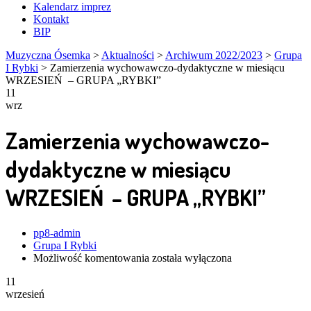
Kalendarz imprez
Kontakt
BIP
Muzyczna Ósemka
>
Aktualności
>
Archiwum 2022/2023
>
Grupa
I Rybki
>
Zamierzenia wychowawczo-dydaktyczne w miesiącu
WRZESIEŃ – GRUPA „RYBKI”
11
wrz
Zamierzenia wychowawczo-
dydaktyczne w miesiącu
WRZESIEŃ – GRUPA „RYBKI”
Author
pp8-admin
Grupa I Rybki
Zamierzenia
Możliwość komentowania
została wyłączona
wychowawczo-
11
dydaktyczne
wrzesień
w
miesiącu