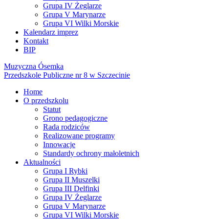
Grupa IV Żeglarze
Grupa V Marynarze
Grupa VI Wilki Morskie
Kalendarz imprez
Kontakt
BIP
Muzyczna Ósemka
Przedszkole Publiczne nr 8 w Szczecinie
Home
O przedszkolu
Statut
Grono pedagogiczne
Rada rodziców
Realizowane programy
Innowacje
Standardy ochrony małoletnich
Aktualności
Grupa I Rybki
Grupa II Muszelki
Grupa III Delfinki
Grupa IV Żeglarze
Grupa V Marynarze
Grupa VI Wilki Morskie