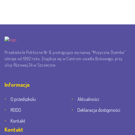
Przedszkole Publiczne Nr 8, posługujące się nazwą "Muzyczna Ósemka"
istnieje od 1992 roku. Znajduje się w Centrum osiedla Bukowego, przy
ulicy Różowej 24 w Szczecinie.
Informacje
O przedszkolu
Aktualności
RODO
Deklaracja dostępności
Kontakt
Kontakt