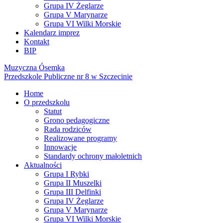
Grupa IV Żeglarze
Grupa V Marynarze
Grupa VI Wilki Morskie
Kalendarz imprez
Kontakt
BIP
Muzyczna Ósemka
Przedszkole Publiczne nr 8 w Szczecinie
Home
O przedszkolu
Statut
Grono pedagogiczne
Rada rodziców
Realizowane programy
Innowacje
Standardy ochrony małoletnich
Aktualności
Grupa I Rybki
Grupa II Muszelki
Grupa III Delfinki
Grupa IV Żeglarze
Grupa V Marynarze
Grupa VI Wilki Morskie