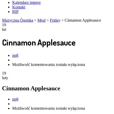
Kalendarz imprez
Kontakt
BIP
Muzyczna Ósemka
>
Meal
>
Friday
>
Cinnamon Applesauce
19
lut
Cinnamon Applesauce
Author
pp8
Cinnamon
Możliwość komentowania
została wyłączona
Applesauce
19
luty
Cinnamon Applesauce
Author
pp8
Cinnamon
Możliwość komentowania
została wyłączona
Applesauce