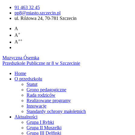
91 463 32 45
pp8@miasto.szczecin.pl
ul. Różowa 24, 70-781 Szczecin
A
+
A
++
A
Muzyczna Ósemka
Przedszkole Publiczne nr 8 w Szczecinie
Home
O przedszkolu
Statut
Grono pedagogiczne
Rada rodziców
Realizowane programy
Innowacje
Standardy ochrony małoletnich
Aktualności
Grupa I Rybki
Grupa II Muszelki
Grupa III Delfinki