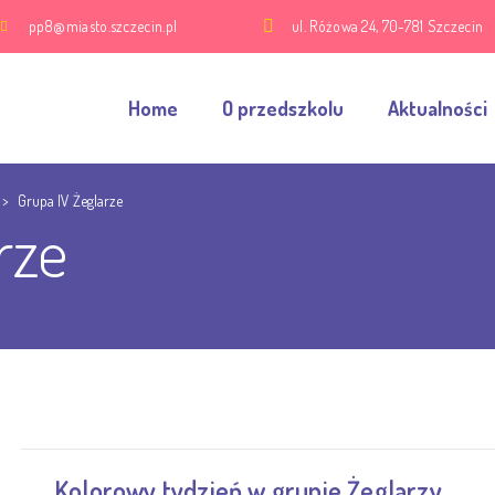
pp8@miasto.szczecin.pl
ul. Różowa 24, 70-781 Szczecin
Home
O przedszkolu
Aktualności
>
Grupa IV Żeglarze
rze
Kolorowy tydzień w grupie Żeglarzy.