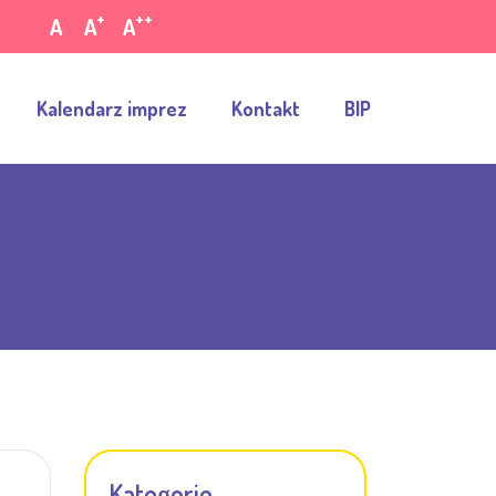
+
++
A
A
A
Kalendarz imprez
Kontakt
BIP
Kategorie