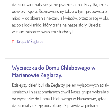
dzieci dowiedziały się, gdzie pszczółka ma skrzydła, czułki
odwłok i żądło. Rozmawialiśmy także o tym, jak powstaje
miód – od zbierania nektaru z kwiatów, przez pracę w ulu,
aż po słodki miód, który trafia na nasze stoły. Dzieci z
wielkim zainteresowaniem słuchały […]
Grupa IV Żeglarze
Wycieczka do Domu Chlebowego w
Marianowie Żeglarzy.
Dzisiejszy dzień był dla Żeglarzy pełen wyjątkowych atrakcj
uśmiechu i niezapomnianych chwil! Nasza grupa wybrała s
na wycieczkę do Domu Chlebowego w Marianowie, gdzie
dzieci miały okazję poczuć się jak prawdziwi piekarze.