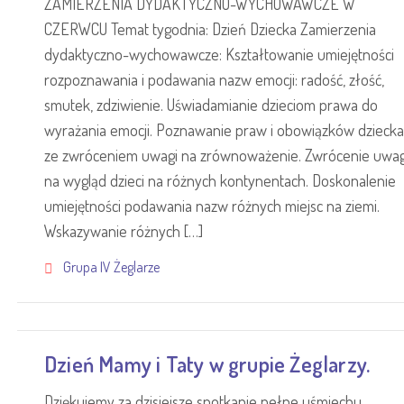
ZAMIERZENIA DYDAKTYCZNO-WYCHOWAWCZE W
CZERWCU Temat tygodnia: Dzień Dziecka Zamierzenia
dydaktyczno-wychowawcze: Kształtowanie umiejętności
rozpoznawania i podawania nazw emocji: radość, złość,
smutek, zdziwienie. Uświadamianie dzieciom prawa do
wyrażania emocji. Poznawanie praw i obowiązków dziecka
ze zwróceniem uwagi na zrównoważenie. Zwrócenie uwag
na wygląd dzieci na różnych kontynentach. Doskonalenie
umiejętności podawania nazw różnych miejsc na ziemi.
Wskazywanie różnych […]
Grupa IV Żeglarze
Dzień Mamy i Taty w grupie Żeglarzy.
Dziękujemy za dzisiejsze spotkanie pełne uśmiechu,