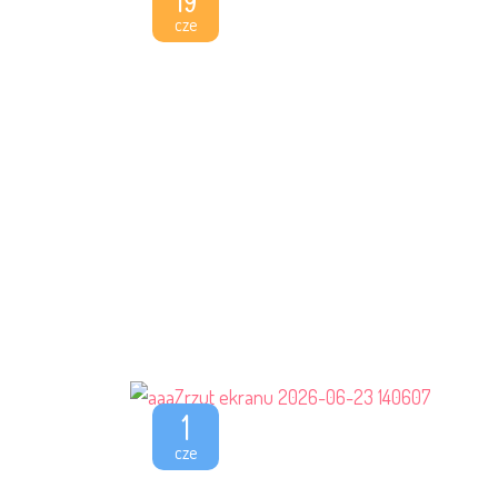
19
cze
1
cze