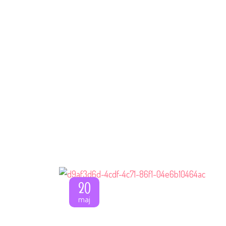
20
maj