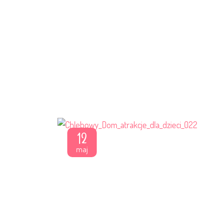
12
maj