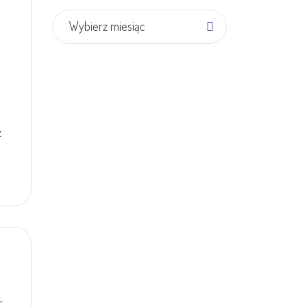
Archiwum
Wybierz miesiąc
z
–