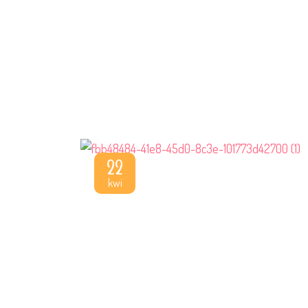
22
kwi