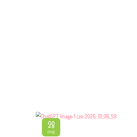
28
maj