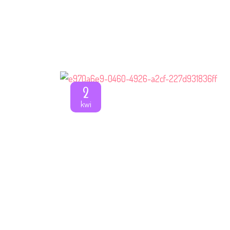
2
kwi