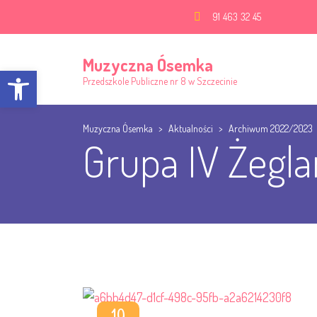
91 463 32 45
Muzyczna Ósemka
Open toolbar
Przedszkole Publiczne nr 8 w Szczecinie
Muzyczna Ósemka
>
Aktualności
>
Archiwum 2022/2023
Grupa IV Żegla