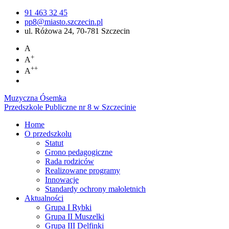
91 463 32 45
pp8@miasto.szczecin.pl
ul. Różowa 24, 70-781 Szczecin
A
+
A
++
A
Muzyczna Ósemka
Przedszkole Publiczne nr 8 w Szczecinie
Home
O przedszkolu
Statut
Grono pedagogiczne
Rada rodziców
Realizowane programy
Innowacje
Standardy ochrony małoletnich
Aktualności
Grupa I Rybki
Grupa II Muszelki
Grupa III Delfinki