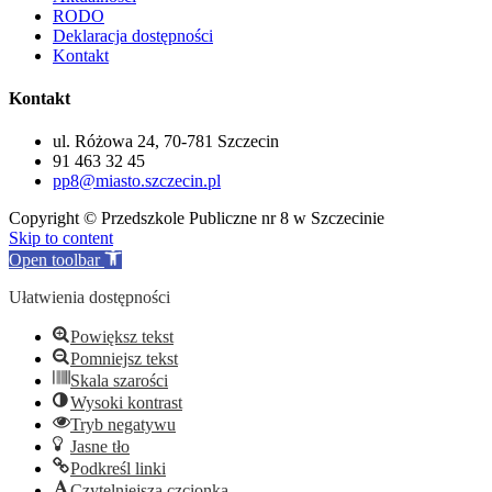
RODO
Deklaracja dostępności
Kontakt
Kontakt
ul. Różowa 24, 70-781 Szczecin
91 463 32 45
pp8@miasto.szczecin.pl
Copyright © Przedszkole Publiczne nr 8 w Szczecinie
Skip to content
Open toolbar
Ułatwienia dostępności
Powiększ tekst
Pomniejsz tekst
Skala szarości
Wysoki kontrast
Tryb negatywu
Jasne tło
Podkreśl linki
Czytelniejsza czcionka