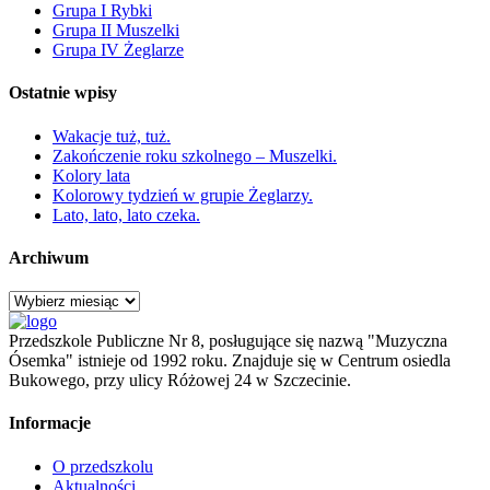
Grupa I Rybki
Grupa II Muszelki
Grupa IV Żeglarze
Ostatnie wpisy
Wakacje tuż, tuż.
Zakończenie roku szkolnego – Muszelki.
Kolory lata
Kolorowy tydzień w grupie Żeglarzy.
Lato, lato, lato czeka.
Archiwum
Archiwum
Przedszkole Publiczne Nr 8, posługujące się nazwą "Muzyczna
Ósemka" istnieje od 1992 roku. Znajduje się w Centrum osiedla
Bukowego, przy ulicy Różowej 24 w Szczecinie.
Informacje
O przedszkolu
Aktualności