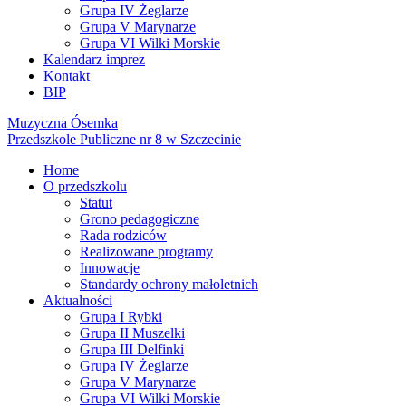
Grupa IV Żeglarze
Grupa V Marynarze
Grupa VI Wilki Morskie
Kalendarz imprez
Kontakt
BIP
Muzyczna Ósemka
Przedszkole Publiczne nr 8 w Szczecinie
Home
O przedszkolu
Statut
Grono pedagogiczne
Rada rodziców
Realizowane programy
Innowacje
Standardy ochrony małoletnich
Aktualności
Grupa I Rybki
Grupa II Muszelki
Grupa III Delfinki
Grupa IV Żeglarze
Grupa V Marynarze
Grupa VI Wilki Morskie