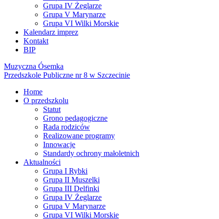
Grupa IV Żeglarze
Grupa V Marynarze
Grupa VI Wilki Morskie
Kalendarz imprez
Kontakt
BIP
Muzyczna Ósemka
Przedszkole Publiczne nr 8 w Szczecinie
Home
O przedszkolu
Statut
Grono pedagogiczne
Rada rodziców
Realizowane programy
Innowacje
Standardy ochrony małoletnich
Aktualności
Grupa I Rybki
Grupa II Muszelki
Grupa III Delfinki
Grupa IV Żeglarze
Grupa V Marynarze
Grupa VI Wilki Morskie