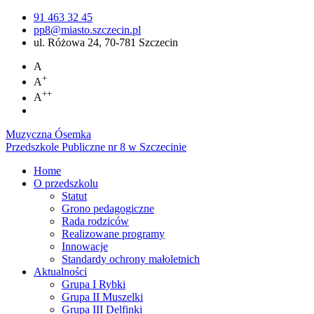
91 463 32 45
pp8@miasto.szczecin.pl
ul. Różowa 24, 70-781 Szczecin
A
+
A
++
A
Muzyczna Ósemka
Przedszkole Publiczne nr 8 w Szczecinie
Home
O przedszkolu
Statut
Grono pedagogiczne
Rada rodziców
Realizowane programy
Innowacje
Standardy ochrony małoletnich
Aktualności
Grupa I Rybki
Grupa II Muszelki
Grupa III Delfinki