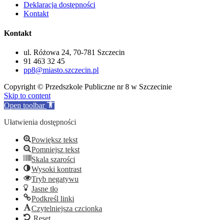
Deklaracja dostępności
Kontakt
Kontakt
ul. Różowa 24, 70-781 Szczecin
91 463 32 45
pp8@miasto.szczecin.pl
Copyright © Przedszkole Publiczne nr 8 w Szczecinie
Skip to content
Open toolbar
Ułatwienia dostępności
Powiększ tekst
Pomniejsz tekst
Skala szarości
Wysoki kontrast
Tryb negatywu
Jasne tło
Podkreśl linki
Czytelniejsza czcionka
Reset