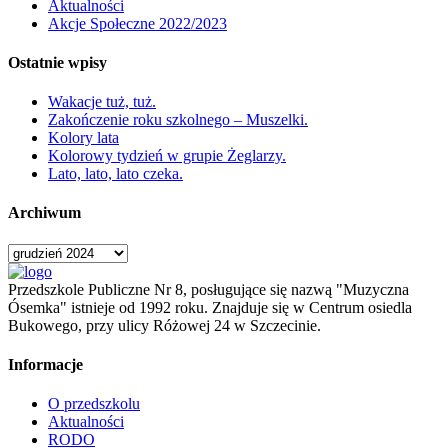
Aktualności
Akcje Społeczne 2022/2023
Ostatnie wpisy
Wakacje tuż, tuż.
Zakończenie roku szkolnego – Muszelki.
Kolory lata
Kolorowy tydzień w grupie Żeglarzy.
Lato, lato, lato czeka.
Archiwum
Archiwum
Przedszkole Publiczne Nr 8, posługujące się nazwą "Muzyczna
Ósemka" istnieje od 1992 roku. Znajduje się w Centrum osiedla
Bukowego, przy ulicy Różowej 24 w Szczecinie.
Informacje
O przedszkolu
Aktualności
RODO