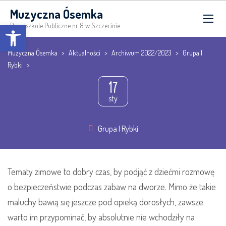
Muzyczna Ósemka
Open toolbar
Przedszkole Publiczne nr 8 w Szczecinie
Muzyczna Ósemka
>
Aktualności
>
Archiwum 2022/2023
>
Grupa I
Rybki
>
17
sty
Grupa I Rybki
Tematy zimowe to dobry czas, by podjąć z dziećmi rozmowę
o bezpieczeństwie podczas zabaw na dworze.
Mimo że takie
maluchy bawią się jeszcze pod opieką dorosłych, zawsze
warto im przypominać, by absolutnie nie wchodziły na