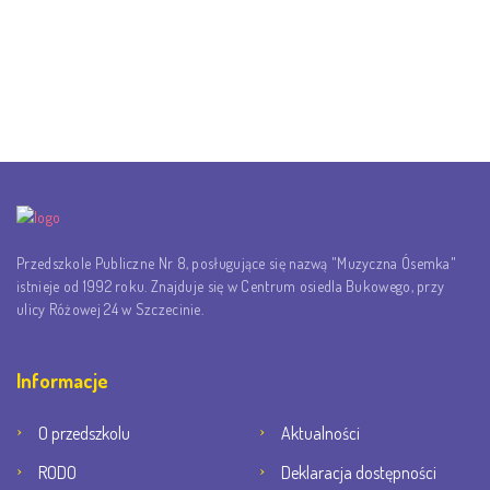
Przedszkole Publiczne Nr 8, posługujące się nazwą "Muzyczna Ósemka"
istnieje od 1992 roku. Znajduje się w Centrum osiedla Bukowego, przy
ulicy Różowej 24 w Szczecinie.
Informacje
O przedszkolu
Aktualności
RODO
Deklaracja dostępności