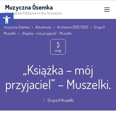
Muzyczna Ósemka
Open toolbar
Przedszkole Publiczne nr 8 w Szczecinie
Muzyczna Ósemka
>
Aktualności
>
Archiwum 2022/2023
>
Grupa II
Muszelki
>
„Książka – mój przyjaciel” – Muszelki.
5
maj
„Książka – mój
przyjaciel” – Muszelki.
Grupa II Muszelki