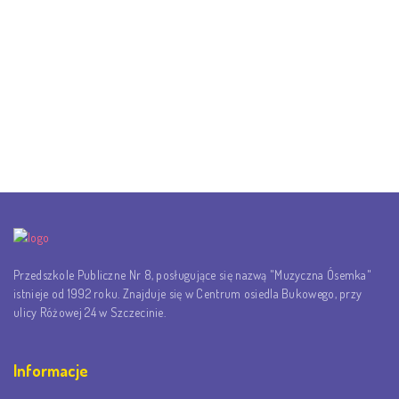
Przedszkole Publiczne Nr 8, posługujące się nazwą "Muzyczna Ósemka"
istnieje od 1992 roku. Znajduje się w Centrum osiedla Bukowego, przy
ulicy Różowej 24 w Szczecinie.
Informacje