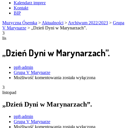
Kalendarz imprez
Kontakt
BIP
Muzyczna Ósemka
>
Aktualności
>
Archiwum 2022/2023
>
Grupa
V Marynarze
>
„Dzień Dyni w Marynarzach”.
3
lis
„Dzień Dyni w Marynarzach”.
Author
pp8-admin
Grupa V Marynarze
„Dzień
Możliwość komentowania
została wyłączona
Dyni
3
w
listopad
Marynarzach”.
„Dzień Dyni w Marynarzach”.
Author
pp8-admin
Grupa V Marynarze
„Dzień
Możliwość komentowania
została wyłączona