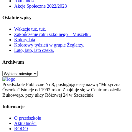
Aktualności
Akcje Społeczne 2022/2023
Ostatnie wpisy
Wakacje tuż, tuż.
Zakończenie roku szkolnego – Muszelki.
Kolory lata
Kolorowy tydzień w grupie Żeglarzy.
Lato, lato, lato czeka.
Archiwum
Archiwum
Przedszkole Publiczne Nr 8, posługujące się nazwą "Muzyczna
Ósemka" istnieje od 1992 roku. Znajduje się w Centrum osiedla
Bukowego, przy ulicy Różowej 24 w Szczecinie.
Informacje
O przedszkolu
Aktualności
RODO