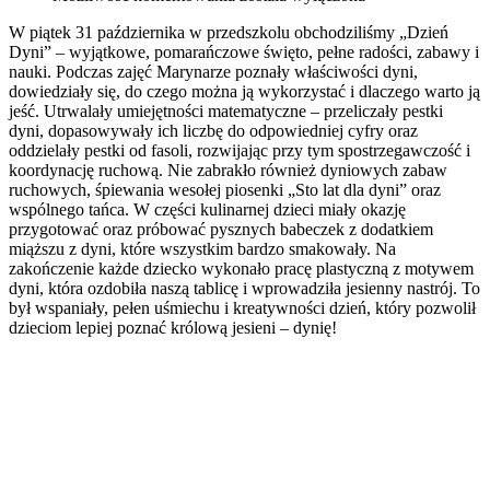
Dyni
W piątek 31 października w przedszkolu obchodziliśmy „Dzień
w
Dyni” – wyjątkowe, pomarańczowe święto, pełne radości, zabawy i
Marynarzach”.
nauki. Podczas zajęć Marynarze poznały właściwości dyni,
dowiedziały się, do czego można ją wykorzystać i dlaczego warto ją
jeść. Utrwalały umiejętności matematyczne – przeliczały pestki
dyni, dopasowywały ich liczbę do odpowiedniej cyfry oraz
oddzielały pestki od fasoli, rozwijając przy tym spostrzegawczość i
koordynację ruchową. Nie zabrakło również dyniowych zabaw
ruchowych, śpiewania wesołej piosenki „Sto lat dla dyni” oraz
wspólnego tańca. W części kulinarnej dzieci miały okazję
przygotować oraz próbować pysznych babeczek z dodatkiem
miąższu z dyni, które wszystkim bardzo smakowały. Na
zakończenie każde dziecko wykonało pracę plastyczną z motywem
dyni, która ozdobiła naszą tablicę i wprowadziła jesienny nastrój. To
był wspaniały, pełen uśmiechu i kreatywności dzień, który pozwolił
dzieciom lepiej poznać królową jesieni – dynię!