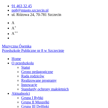
91 463 32 45
pp8@miasto.szczecin.pl
ul. Różowa 24, 70-781 Szczecin
A
+
A
++
A
Muzyczna Ósemka
Przedszkole Publiczne nr 8 w Szczecinie
Home
O przedszkolu
Statut
Grono pedagogiczne
Rada rodziców
Realizowane programy
Innowacje
Standardy ochrony małoletnich
Aktualności
Grupa I Rybki
Grupa II Muszelki
Grupa III Delfinki