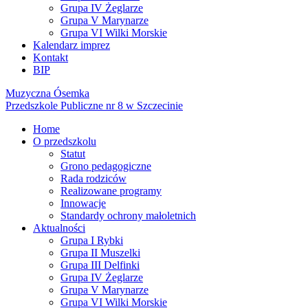
Grupa IV Żeglarze
Grupa V Marynarze
Grupa VI Wilki Morskie
Kalendarz imprez
Kontakt
BIP
Muzyczna Ósemka
Przedszkole Publiczne nr 8 w Szczecinie
Home
O przedszkolu
Statut
Grono pedagogiczne
Rada rodziców
Realizowane programy
Innowacje
Standardy ochrony małoletnich
Aktualności
Grupa I Rybki
Grupa II Muszelki
Grupa III Delfinki
Grupa IV Żeglarze
Grupa V Marynarze
Grupa VI Wilki Morskie