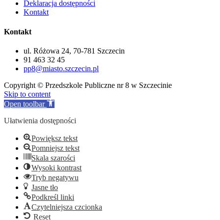
Deklaracja dostępności
Kontakt
Kontakt
ul. Różowa 24, 70-781 Szczecin
91 463 32 45
pp8@miasto.szczecin.pl
Copyright © Przedszkole Publiczne nr 8 w Szczecinie
Skip to content
Open toolbar
Ułatwienia dostępności
Powiększ tekst
Pomniejsz tekst
Skala szarości
Wysoki kontrast
Tryb negatywu
Jasne tło
Podkreśl linki
Czytelniejsza czcionka
Reset