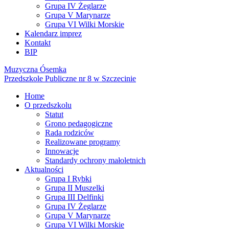
Grupa IV Żeglarze
Grupa V Marynarze
Grupa VI Wilki Morskie
Kalendarz imprez
Kontakt
BIP
Muzyczna Ósemka
Przedszkole Publiczne nr 8 w Szczecinie
Home
O przedszkolu
Statut
Grono pedagogiczne
Rada rodziców
Realizowane programy
Innowacje
Standardy ochrony małoletnich
Aktualności
Grupa I Rybki
Grupa II Muszelki
Grupa III Delfinki
Grupa IV Żeglarze
Grupa V Marynarze
Grupa VI Wilki Morskie