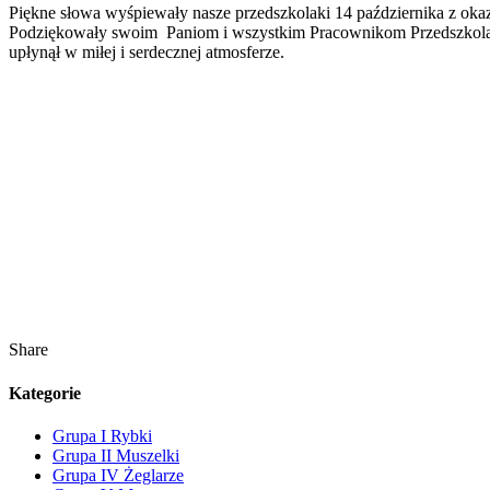
Piękne słowa wyśpiewały nasze przedszkolaki 14 października
NARODOWEJ
Podziękowały swoim Paniom i wszystkim Pracownikom Przedszkola za
W
upłynął w miłej i serdecznej atmosferze.
„MUZYCZNEJ
8”
Share
Kategorie
Grupa I Rybki
Grupa II Muszelki
Grupa IV Żeglarze