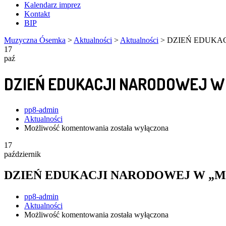
Kalendarz imprez
Kontakt
BIP
Muzyczna Ósemka
>
Aktualności
>
Aktualności
>
DZIEŃ EDUKAC
17
paź
DZIEŃ EDUKACJI NARODOWEJ W
Author
pp8-admin
Aktualności
DZIEŃ
Możliwość komentowania
została wyłączona
EDUKACJI
17
NARODOWEJ
październik
W
„MUZYCZNEJ
8”
DZIEŃ EDUKACJI NARODOWEJ W „M
Author
pp8-admin
Aktualności
DZIEŃ
Możliwość komentowania
została wyłączona
EDUKACJI