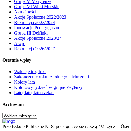
Grupa V Marynarze
Grupa VI Wilki Morskie
Aktualności
Akcje Społeczne 2022/2023
Rekrutacja 2023/2024
Innowacje Pedagogiczne
Grupa III Delfinki
Akcje Społeczne 2023/24
Akcje
Rekrutacja 2026/2027
Ostatnie wpisy
Wakacje tuż, tuż.
Zakończenie roku szkolnego – Muszelki.
Kolory lata
Kolorowy tydzień w grupie Żeglarzy.
Lato, lato, lato czeka.
Archiwum
Archiwum
Przedszkole Publiczne Nr 8, posługujące się nazwą "Muzyczna Ósemk