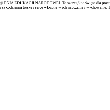
 z okazji DNIA EDUKACJI NARODOWEJ.
To szczególne święto dla prac
 codzienną troskę i serce włożone w ich nauczanie i wychowanie. Teg