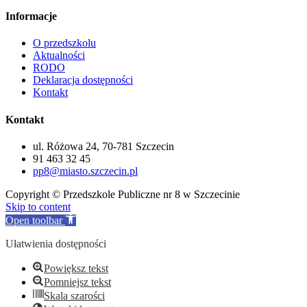
Informacje
O przedszkolu
Aktualności
RODO
Deklaracja dostępności
Kontakt
Kontakt
ul. Różowa 24, 70-781 Szczecin
91 463 32 45
pp8@miasto.szczecin.pl
Copyright © Przedszkole Publiczne nr 8 w Szczecinie
Skip to content
Open toolbar
Ułatwienia dostępności
Powiększ tekst
Pomniejsz tekst
Skala szarości