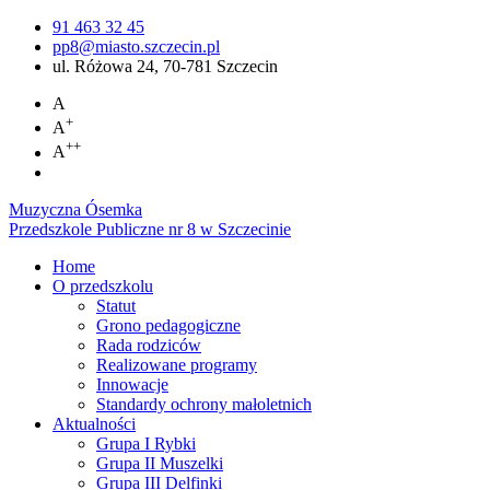
91 463 32 45
pp8@miasto.szczecin.pl
ul. Różowa 24, 70-781 Szczecin
A
+
A
++
A
Muzyczna Ósemka
Przedszkole Publiczne nr 8 w Szczecinie
Home
O przedszkolu
Statut
Grono pedagogiczne
Rada rodziców
Realizowane programy
Innowacje
Standardy ochrony małoletnich
Aktualności
Grupa I Rybki
Grupa II Muszelki
Grupa III Delfinki