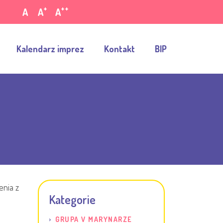
+
++
A
A
A
Kalendarz imprez
Kontakt
BIP
enia z
Kategorie
GRUPA V MARYNARZE