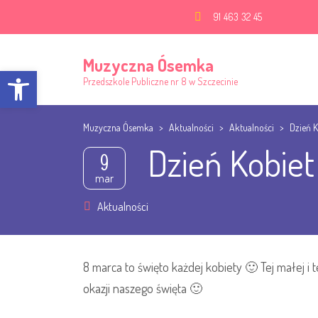
91 463 32 45
Muzyczna Ósemka
Open toolbar
Przedszkole Publiczne nr 8 w Szczecinie
Muzyczna Ósemka
>
Aktualności
>
Aktualności
>
Dzień K
Dzień Kobiet
9
mar
Aktualności
8 marca to święto każdej kobiety 🙂 Tej małej i 
okazji naszego święta 🙂