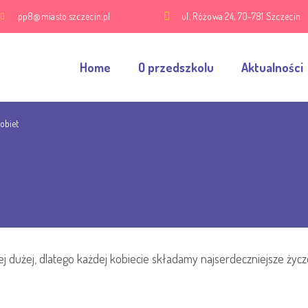
pp8@miasto.szczecin.pl
ul. Różowa 24, 70-781 Szczecin
Home
O przedszkolu
Aktualności
obiet
tej dużej, dlatego każdej kobiecie składamy najserdeczniejsze życz