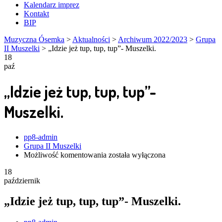
Kalendarz imprez
Kontakt
BIP
Muzyczna Ósemka
>
Aktualności
>
Archiwum 2022/2023
>
Grupa
II Muszelki
>
„Idzie jeż tup, tup, tup”- Muszelki.
18
paź
„Idzie jeż tup, tup, tup”-
Muszelki.
Author
pp8-admin
Grupa II Muszelki
„Idzie
Możliwość komentowania
została wyłączona
jeż
18
tup,
październik
tup,
tup”-
Muszelki.
„Idzie jeż tup, tup, tup”- Muszelki.
Author