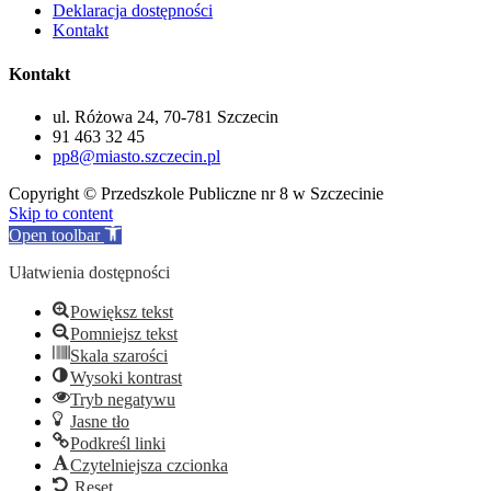
Deklaracja dostępności
Kontakt
Kontakt
ul. Różowa 24, 70-781 Szczecin
91 463 32 45
pp8@miasto.szczecin.pl
Copyright © Przedszkole Publiczne nr 8 w Szczecinie
Skip to content
Open toolbar
Ułatwienia dostępności
Powiększ tekst
Pomniejsz tekst
Skala szarości
Wysoki kontrast
Tryb negatywu
Jasne tło
Podkreśl linki
Czytelniejsza czcionka
Reset