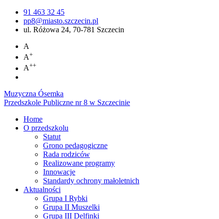
91 463 32 45
pp8@miasto.szczecin.pl
ul. Różowa 24, 70-781 Szczecin
A
+
A
++
A
Muzyczna Ósemka
Przedszkole Publiczne nr 8 w Szczecinie
Home
O przedszkolu
Statut
Grono pedagogiczne
Rada rodziców
Realizowane programy
Innowacje
Standardy ochrony małoletnich
Aktualności
Grupa I Rybki
Grupa II Muszelki
Grupa III Delfinki