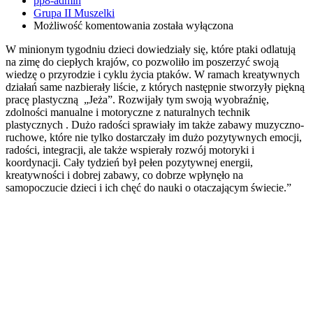
pp8-admin
Grupa II Muszelki
„Idzie
Możliwość komentowania
została wyłączona
jeż
W minionym tygodniu dzieci dowiedziały się, które ptaki odlatują
tup,
na zimę do ciepłych krajów, co pozwoliło im poszerzyć swoją
tup,
wiedzę o przyrodzie i cyklu życia ptaków. W ramach kreatywnych
tup”-
działań same nazbierały liście, z których następnie stworzyły piękną
Muszelki.
pracę plastyczną „Jeża”. Rozwijały tym swoją wyobraźnię,
zdolności manualne i motoryczne z naturalnych technik
plastycznych . Dużo radości sprawiały im także zabawy muzyczno-
ruchowe, które nie tylko dostarczały im dużo pozytywnych emocji,
radości, integracji, ale także wspierały rozwój motoryki i
koordynacji. Cały tydzień był pełen pozytywnej energii,
kreatywności i dobrej zabawy, co dobrze wpłynęło na
samopoczucie dzieci i ich chęć do nauki o otaczającym świecie.”