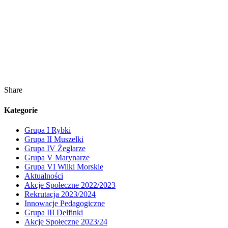
Share
Kategorie
Grupa I Rybki
Grupa II Muszelki
Grupa IV Żeglarze
Grupa V Marynarze
Grupa VI Wilki Morskie
Aktualności
Akcje Społeczne 2022/2023
Rekrutacja 2023/2024
Innowacje Pedagogiczne
Grupa III Delfinki
Akcje Społeczne 2023/24