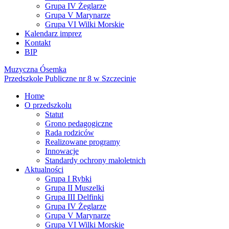
Grupa IV Żeglarze
Grupa V Marynarze
Grupa VI Wilki Morskie
Kalendarz imprez
Kontakt
BIP
Muzyczna Ósemka
Przedszkole Publiczne nr 8 w Szczecinie
Home
O przedszkolu
Statut
Grono pedagogiczne
Rada rodziców
Realizowane programy
Innowacje
Standardy ochrony małoletnich
Aktualności
Grupa I Rybki
Grupa II Muszelki
Grupa III Delfinki
Grupa IV Żeglarze
Grupa V Marynarze
Grupa VI Wilki Morskie