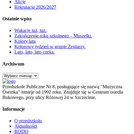
Akcje
Rekrutacja 2026/2027
Ostatnie wpisy
Wakacje tuż, tuż.
Zakończenie roku szkolnego – Muszelki.
Kolory lata
Kolorowy tydzień w grupie Żeglarzy.
Lato, lato, lato czeka.
Archiwum
Archiwum
Przedszkole Publiczne Nr 8, posługujące się nazwą "Muzyczna
Ósemka" istnieje od 1992 roku. Znajduje się w Centrum osiedla
Bukowego, przy ulicy Różowej 24 w Szczecinie.
Informacje
O przedszkolu
Aktualności
RODO