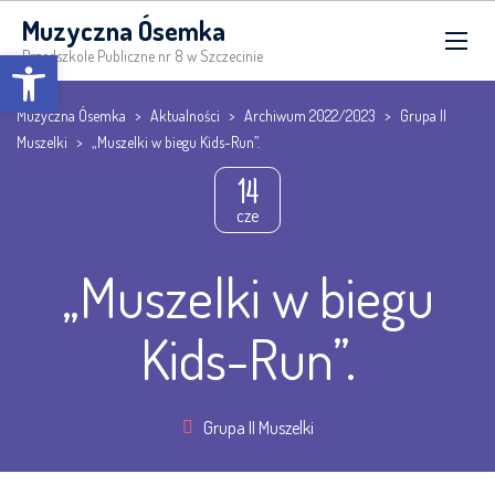
Muzyczna Ósemka
Open toolbar
Przedszkole Publiczne nr 8 w Szczecinie
Muzyczna Ósemka
>
Aktualności
>
Archiwum 2022/2023
>
Grupa II
Muszelki
>
„Muszelki w biegu Kids-Run”.
14
cze
„Muszelki w biegu
Kids-Run”.
Grupa II Muszelki