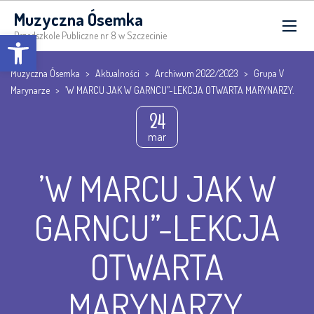
Muzyczna Ósemka
Open toolbar
Przedszkole Publiczne nr 8 w Szczecinie
Muzyczna Ósemka
>
Aktualności
>
Archiwum 2022/2023
>
Grupa V
Marynarze
>
’W MARCU JAK W GARNCU”-LEKCJA OTWARTA MARYNARZY.
24
mar
’W MARCU JAK W
GARNCU”-LEKCJA
OTWARTA
MARYNARZY.