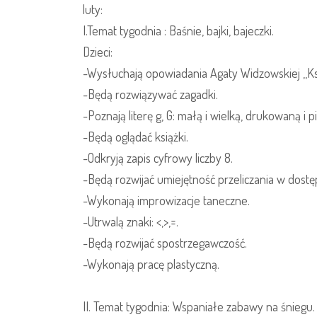
luty:
I.Temat tygodnia : Baśnie, bajki, bajeczki.
Dzieci:
-Wysłuchają opowiadania Agaty Widzowskiej ,,Ksią
-Będą rozwiązywać zagadki.
-Poznają literę g, G: małą i wielką, drukowaną i p
-Będą oglądać książki.
-Odkryją zapis cyfrowy liczby 8.
-Będą rozwijać umiejętność przeliczania w dost
-Wykonają improwizacje taneczne.
-Utrwalą znaki: <,>,=.
-Będą rozwijać spostrzegawczość.
-Wykonają pracę plastyczną.
II. Temat tygodnia: Wspaniałe zabawy na śniegu.