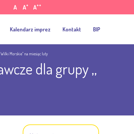
+
++
A
A
A
Kalendarz imprez
Kontakt
BIP
ilki Morskie” na miesiąc luty
wcze dla grupy ,,