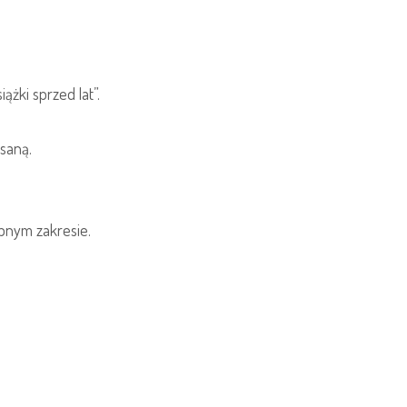
żki sprzed lat”.
isaną.
ępnym zakresie.