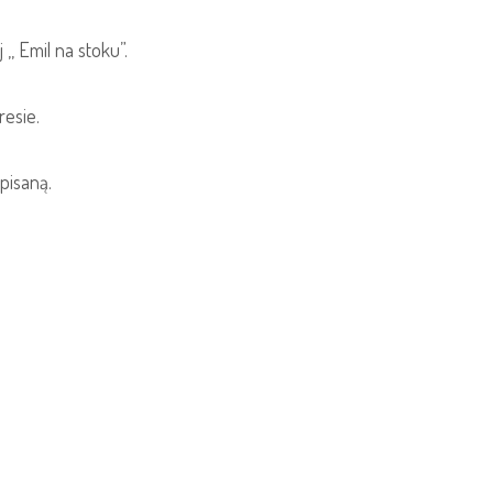
, Emil na stoku”.
resie.
 pisaną.