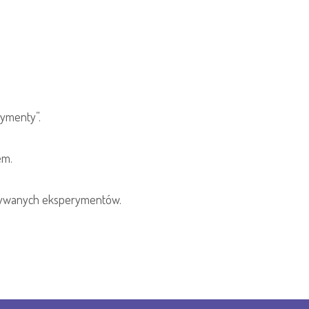
rymenty”.
em.
nywanych eksperymentów.