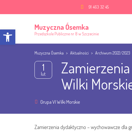
91 463 32 45
Muzyczna Ósemka
Open toolbar
Przedszkole Publiczne nr 8 w Szczecinie
Muzyczna Ósemka
>
Aktualności
>
Archiwum 2022/2023
Zamierzenia
1
lut
Wilki Morski
Grupa VI Wilki Morskie
Zamierzenia dydaktyczno – wychowawcze dla grup