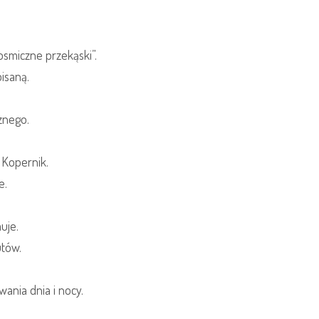
smiczne przekąski”.
pisaną.
znego.
 Kopernik.
e.
uje.
utów.
ania dnia i nocy.