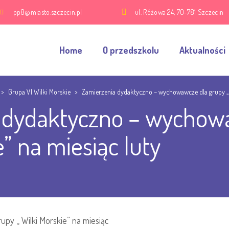
pp8@miasto.szczecin.pl
ul. Różowa 24, 70-781 Szczecin
Home
O przedszkolu
Aktualności
>
Grupa VI Wilki Morskie
>
Zamierzenia dydaktyczno – wychowawcze dla grupy ,, W
 dydaktyczno – wychowa
e” na miesiąc luty
y ,, Wilki Morskie” na miesiąc