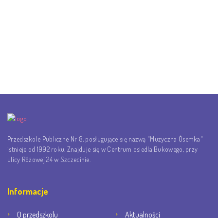
Przedszkole Publiczne Nr 8, posługujące się nazwą "Muzyczna Ósemka"
istnieje od 1992 roku. Znajduje się w Centrum osiedla Bukowego, przy
ulicy Różowej 24 w Szczecinie.
Informacje
O przedszkolu
Aktualności