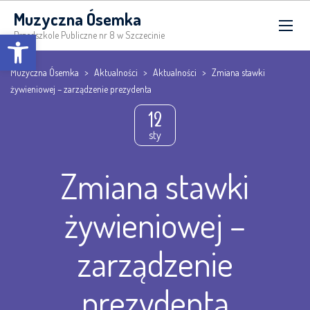
Muzyczna Ósemka
Open toolbar
Przedszkole Publiczne nr 8 w Szczecinie
Muzyczna Ósemka
>
Aktualności
>
Aktualności
>
Zmiana stawki
żywieniowej – zarządzenie prezydenta
12
sty
Zmiana stawki
żywieniowej –
zarządzenie
prezydenta