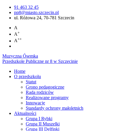
91 463 32 45
pp8@miasto.szczecin.pl
ul. Różowa 24, 70-781 Szczecin
A
+
A
++
A
Muzyczna Ósemka
Przedszkole Publiczne nr 8 w Szczecinie
Home
O przedszkolu
Statut
Grono pedagogiczne
Rada rodziców
Realizowane programy
Innowacje
Standardy ochrony małoletnich
Aktualności
Grupa I Rybki
Grupa II Muszelki
Grupa III Delfinki