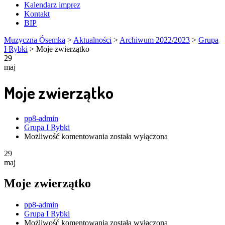
Kalendarz imprez
Kontakt
BIP
Muzyczna Ósemka
>
Aktualności
>
Archiwum 2022/2023
>
Grupa
I Rybki
>
Moje zwierzątko
29
maj
Moje zwierzątko
Author
pp8-admin
Grupa I Rybki
Moje
Możliwość komentowania
została wyłączona
zwierzątko
29
maj
Moje zwierzątko
Author
pp8-admin
Grupa I Rybki
Moje
Możliwość komentowania
została wyłączona