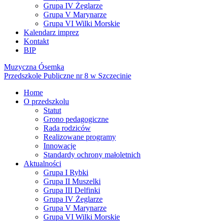
Grupa IV Żeglarze
Grupa V Marynarze
Grupa VI Wilki Morskie
Kalendarz imprez
Kontakt
BIP
Muzyczna Ósemka
Przedszkole Publiczne nr 8 w Szczecinie
Home
O przedszkolu
Statut
Grono pedagogiczne
Rada rodziców
Realizowane programy
Innowacje
Standardy ochrony małoletnich
Aktualności
Grupa I Rybki
Grupa II Muszelki
Grupa III Delfinki
Grupa IV Żeglarze
Grupa V Marynarze
Grupa VI Wilki Morskie