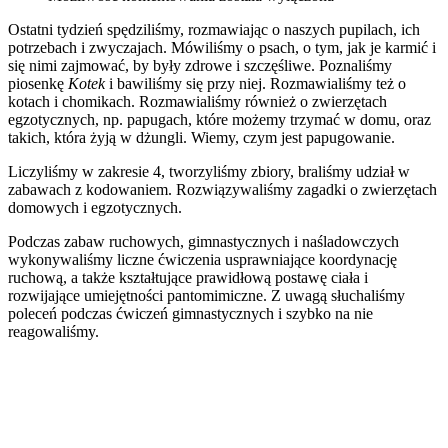
zwierzątko
Ostatni tydzień spędziliśmy, rozmawiając o naszych pupilach,
ich
potrzebach i zwyczajach. Mówiliśmy o psach, o tym, jak je karmić i
się nimi zajmować, by były zdrowe i szczęśliwe. Poznaliśmy
piosenkę
Kotek
i bawiliśmy się przy niej. Rozmawialiśmy też o
kotach i chomikach. Rozmawialiśmy również o zwierzętach
egzotycznych, np. papugach, które możemy trzymać w domu, oraz
takich, która żyją w dżungli. Wiemy, czym jest papugowanie.
Liczyliśmy w zakresie 4, tworzyliśmy zbiory, braliśmy udział w
zabawach z kodowaniem. Rozwiązywaliśmy zagadki o zwierzętach
domowych i egzotycznych.
Podczas zabaw ruchowych, gimnastycznych i naśladowczych
wykonywaliśmy liczne ćwiczenia usprawniające koordynację
ruchową, a także kształtujące prawidłową postawę ciała i
rozwijające umiejętności pantomimiczne. Z uwagą słuchaliśmy
poleceń podczas ćwiczeń gimnastycznych i szybko na nie
reagowaliśmy.