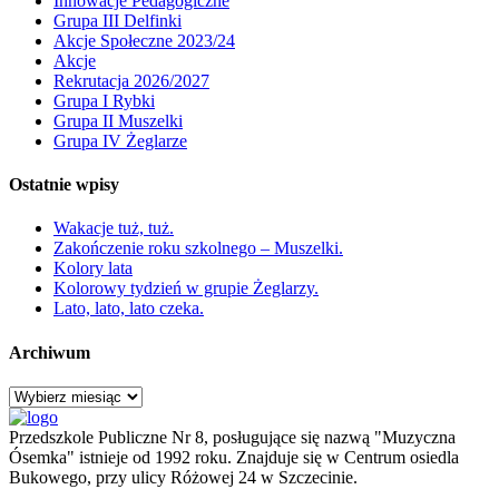
Innowacje Pedagogiczne
Grupa III Delfinki
Akcje Społeczne 2023/24
Akcje
Rekrutacja 2026/2027
Grupa I Rybki
Grupa II Muszelki
Grupa IV Żeglarze
Ostatnie wpisy
Wakacje tuż, tuż.
Zakończenie roku szkolnego – Muszelki.
Kolory lata
Kolorowy tydzień w grupie Żeglarzy.
Lato, lato, lato czeka.
Archiwum
Archiwum
Przedszkole Publiczne Nr 8, posługujące się nazwą "Muzyczna
Ósemka" istnieje od 1992 roku. Znajduje się w Centrum osiedla
Bukowego, przy ulicy Różowej 24 w Szczecinie.