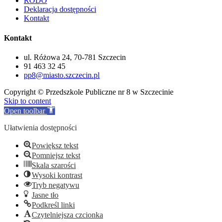
RODO
Deklaracja dostępności
Kontakt
Kontakt
ul. Różowa 24, 70-781 Szczecin
91 463 32 45
pp8@miasto.szczecin.pl
Copyright © Przedszkole Publiczne nr 8 w Szczecinie
Skip to content
Open toolbar
Ułatwienia dostępności
Powiększ tekst
Pomniejsz tekst
Skala szarości
Wysoki kontrast
Tryb negatywu
Jasne tło
Podkreśl linki
Czytelniejsza czcionka