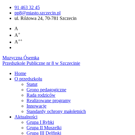
91 463 32 45
pp8@miasto.szczecin.pl
ul. Różowa 24, 70-781 Szczecin
A
+
A
++
A
Muzyczna Ósemka
Przedszkole Publiczne nr 8 w Szczecinie
Home
O przedszkolu
Statut
Grono pedagogiczne
Rada rodziców
Realizowane programy
Innowacje
Standardy ochrony małoletnich
Aktualności
Grupa I Rybki
Grupa II Muszelki
Grupa III Delfinki