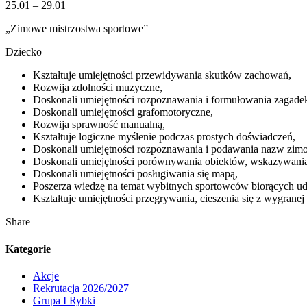
25.01 – 29.01
„Zimowe mistrzostwa sportowe”
Dziecko –
Kształtuje umiejętności przewidywania skutków zachowań,
Rozwija zdolności muzyczne,
Doskonali umiejętności rozpoznawania i formułowania zagad
Doskonali umiejętności grafomotoryczne,
Rozwija sprawność manualną,
Kształtuje logiczne myślenie podczas prostych doświadczeń,
Doskonali umiejętności rozpoznawania i podawania nazw zim
Doskonali umiejętności porównywania obiektów, wskazywania 
Doskonali umiejętności posługiwania się mapą,
Poszerza wiedzę na temat wybitnych sportowców biorących u
Kształtuje umiejętności przegrywania, cieszenia się z wygranej
Share
Kategorie
Akcje
Rekrutacja 2026/2027
Grupa I Rybki