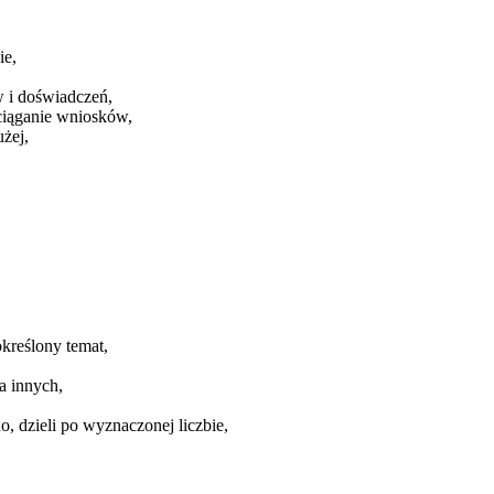
ie,
 i doświadczeń,
yciąganie wniosków,
żej,
kreślony temat,
a innych,
o, dzieli po wyznaczonej liczbie,