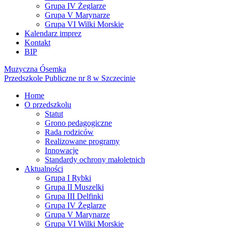
Grupa IV Żeglarze
Grupa V Marynarze
Grupa VI Wilki Morskie
Kalendarz imprez
Kontakt
BIP
Muzyczna Ósemka
Przedszkole Publiczne nr 8 w Szczecinie
Home
O przedszkolu
Statut
Grono pedagogiczne
Rada rodziców
Realizowane programy
Innowacje
Standardy ochrony małoletnich
Aktualności
Grupa I Rybki
Grupa II Muszelki
Grupa III Delfinki
Grupa IV Żeglarze
Grupa V Marynarze
Grupa VI Wilki Morskie