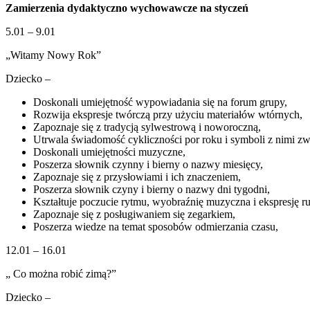
Zamierzenia dydaktyczno wychowawcze na styczeń
–
wychowawcze
5.01 – 9.01
na
styczeń
„Witamy Nowy Rok”
Dziecko –
Doskonali umiejętność wypowiadania się na forum grupy,
Rozwija ekspresje twórczą przy użyciu materiałów wtórnych,
Zapoznaje się z tradycją sylwestrową i noworoczną,
Utrwala świadomość cykliczności por roku i symboli z nimi z
Doskonali umiejętności muzyczne,
Poszerza słownik czynny i bierny o nazwy miesięcy,
Zapoznaje się z przysłowiami i ich znaczeniem,
Poszerza słownik czyny i bierny o nazwy dni tygodni,
Kształtuje poczucie rytmu, wyobraźnię muzyczna i ekspresję 
Zapoznaje się z posługiwaniem się zegarkiem,
Poszerza wiedze na temat sposobów odmierzania czasu,
12.01 – 16.01
„ Co można robić zimą?”
Dziecko –