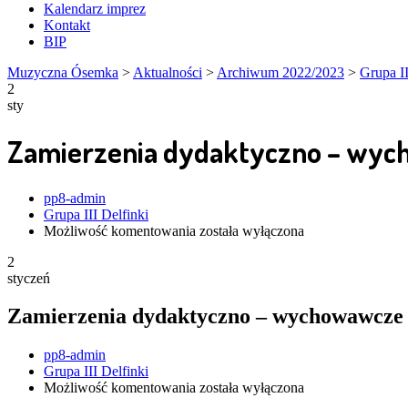
Kalendarz imprez
Kontakt
BIP
Muzyczna Ósemka
>
Aktualności
>
Archiwum 2022/2023
>
Grupa II
2
sty
Zamierzenia dydaktyczno – wyc
Author
pp8-admin
Grupa III Delfinki
Zamierzenia
Możliwość komentowania
została wyłączona
dydaktyczno
2
–
styczeń
wychowawcze
na
styczeń
Zamierzenia dydaktyczno – wychowawcze 
Author
pp8-admin
Grupa III Delfinki
Zamierzenia
Możliwość komentowania
została wyłączona
dydaktyczno