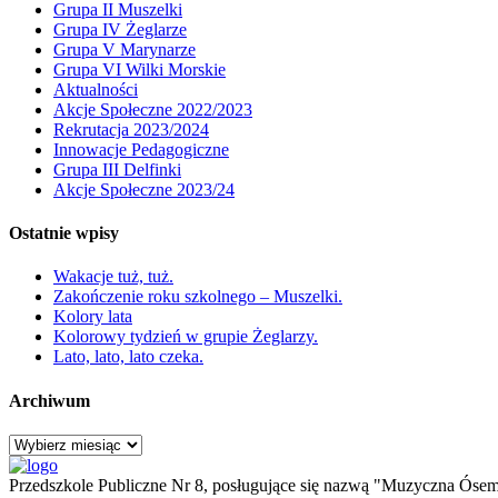
Grupa II Muszelki
Grupa IV Żeglarze
Grupa V Marynarze
Grupa VI Wilki Morskie
Aktualności
Akcje Społeczne 2022/2023
Rekrutacja 2023/2024
Innowacje Pedagogiczne
Grupa III Delfinki
Akcje Społeczne 2023/24
Ostatnie wpisy
Wakacje tuż, tuż.
Zakończenie roku szkolnego – Muszelki.
Kolory lata
Kolorowy tydzień w grupie Żeglarzy.
Lato, lato, lato czeka.
Archiwum
Archiwum
Przedszkole Publiczne Nr 8, posługujące się nazwą "Muzyczna Ósemk