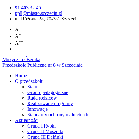
91 463 32 45
pp8@miasto.szczecin.pl
ul. Różowa 24, 70-781 Szczecin
A
+
A
++
A
Muzyczna Ósemka
Przedszkole Publiczne nr 8 w Szczecinie
Home
O przedszkolu
Statut
Grono pedagogiczne
Rada rodziców
Realizowane programy
Innowacje
Standardy ochrony małoletnich
Aktualności
Grupa I Rybki
Grupa II Muszelki
Grupa III Delfinki