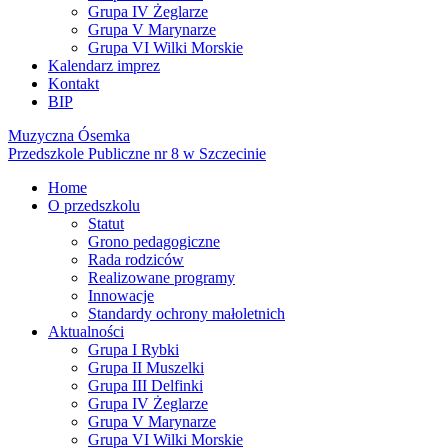
Grupa IV Żeglarze
Grupa V Marynarze
Grupa VI Wilki Morskie
Kalendarz imprez
Kontakt
BIP
Muzyczna Ósemka
Przedszkole Publiczne nr 8 w Szczecinie
Home
O przedszkolu
Statut
Grono pedagogiczne
Rada rodziców
Realizowane programy
Innowacje
Standardy ochrony małoletnich
Aktualności
Grupa I Rybki
Grupa II Muszelki
Grupa III Delfinki
Grupa IV Żeglarze
Grupa V Marynarze
Grupa VI Wilki Morskie