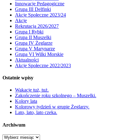
Innowacje Pedagogiczne
Grupa III Delfinki
Akcje Społeczne 2023/24
Akcje
Rekrutacja 2026/2027
Grupa I Rybki
Grupa II Muszelki
Grupa IV Żeglarze
Grupa V Marynarze
Grupa VI Wilki Morskie
Aktualności
Akcje Społeczne 2022/2023
Ostatnie wpisy
Wakacje tuż, tuż.
Zakończenie roku szkolnego – Muszelki.
Kolory lata
Kolorowy tydzień w grupie Żeglarzy.
Lato, lato, lato czeka.
Archiwum
Archiwum