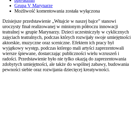
pp8-admin
Grupa V Marynarze
„Witajcie
Możliwość komentowania
została wyłączona
w
Dzisiejsze przedstawienie „Witajcie w naszej bajce” stanowi
naszej
uroczysty finał realizowanej w minionym półroczu innowacji
bajce”
teatralnej w grupie Marynarzy. Dzieci uczestniczyły w cyklicznych
–
zajęciach teatralnych, podczas których rozwijały swoje umiejętności
Marynarze.
aktorskie, muzyczne oraz sceniczne. Efektem ich pracy był
wyjątkowy występ, podczas którego mali artyści zaprezentowali
wiersze śpiewane, dostarczając publiczności wielu wzruszeń i
radości. Przedstawienie było nie tylko okazją do zaprezentowania
zdobytych umiejętności, ale także do wspólnej zabawy, budowania
pewności siebie oraz rozwijania dziecięcej kreatywności.