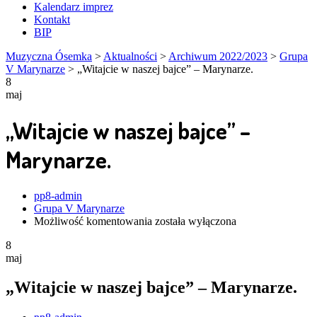
Kalendarz imprez
Kontakt
BIP
Muzyczna Ósemka
>
Aktualności
>
Archiwum 2022/2023
>
Grupa
V Marynarze
>
„Witajcie w naszej bajce” – Marynarze.
8
maj
„Witajcie w naszej bajce” –
Marynarze.
Author
pp8-admin
Grupa V Marynarze
„Witajcie
Możliwość komentowania
została wyłączona
w
8
naszej
maj
bajce”
–
Marynarze.
„Witajcie w naszej bajce” – Marynarze.
Author