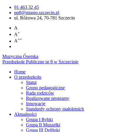
91 463 32 45
pp8@miasto.szczecin.pl
ul. Różowa 24, 70-781 Szczecin
A
+
A
++
A
Muzyczna Ósemka
Przedszkole Publiczne nr 8 w Szczecinie
Home
O przedszkolu
Statut
Grono pedagogiczne
Rada rodziców
Realizowane programy
Innowacje
Standardy ochrony małoletnich
Aktualności
Grupa I Rybki
Grupa II Muszelki
Grupa III Delfinki